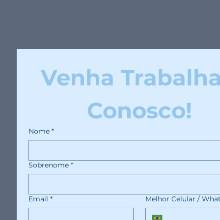
Venha Trabalhar
Conosco!
Nome
*
Sobrenome
*
Email
*
Melhor Celular / Wha