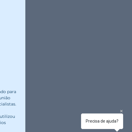
ado para 
nião 
alistas.
ilizou 
Precisa de ajuda?
os 