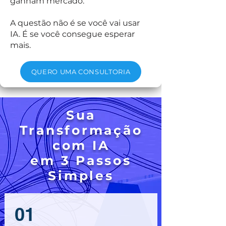
ganham mercado.
A questão não é se você vai usar
IA. É se você consegue esperar
mais.
QUERO UMA CONSULTORIA
Sua
Transformação
com IA
em 3 Passos
Simples
01