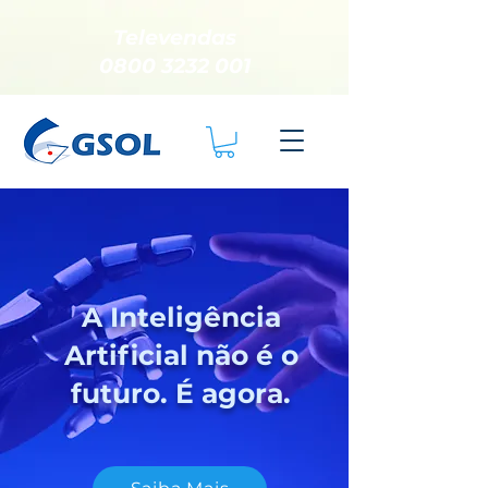
Televendas
0800 3232 001
A Inteligência
Artificial não é o
futuro. É agora.