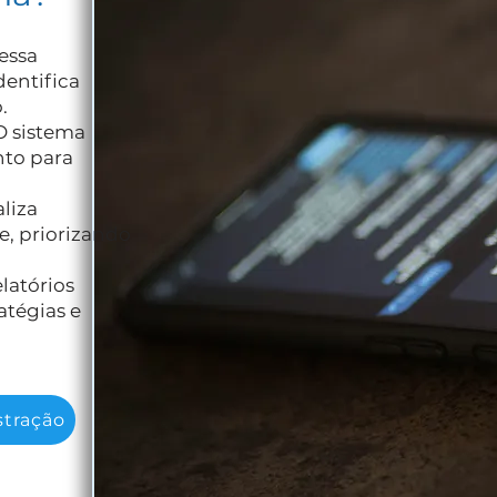
essa
dentifica
.
O sistema
to para
liza
, priorizando
elatórios
atégias e
tração