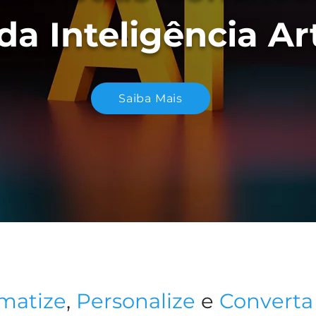
a Inteligência Art
Saiba Mais
matize
,
Personalize
e
Converta