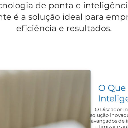
logia de ponta e inteligência 
ente é a solução ideal para em
eficiência e resultados.
O Que 
Inteli
O Discador I
solução inovado
avançados de in
otimizar e a