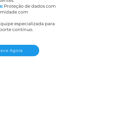
tentes.
a:
Proteção de dados com
ormidade com
quipe especializada para
orte contínuo.
ece Agora