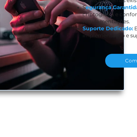
CRMs e sistemas exis
S
egurança Garantid
criptografia e conf
regulamentações.
Suporte Dedicado:
E
implementação e sup
Com