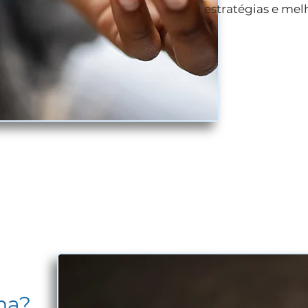
estratégias e mel
na?