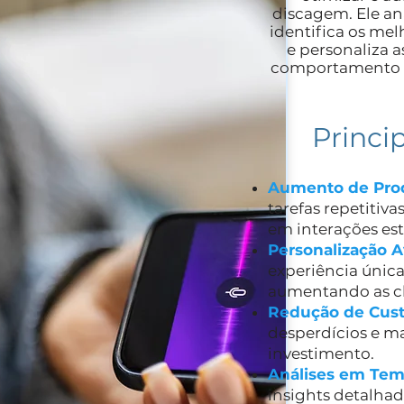
discagem. Ele an
identifica os mel
e personaliza 
comportamento e 
Princip
Aumento de Pro
tarefas repetitiv
em interações est
Personalização 
experiência única
aumentando as c
Redução de Cus
desperdícios e ma
investimento.
Análises em Tem
insights detalhad