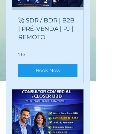
🚀 SDR / BDR | B2B
| PRÉ-VENDA | PJ |
REMOTO
1 hr
Book Now