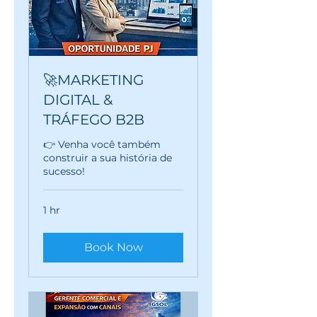
🚀MARKETING
DIGITAL &
TRÁFEGO B2B
👉 Venha você também
construir a sua história de
sucesso!
1 hr
Book Now