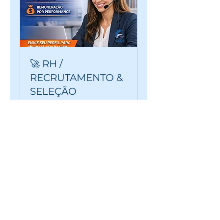
🚀 RH /
RECRUTAMENTO &
SELEÇÃO
1 hr
Book Now
Contact Channels
Miami - US
+1 786 4061782