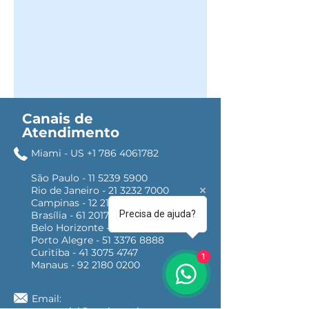
Canais de
Atendimento
Miami - US
+1 786 4061782
São Paulo -
11 5239 5900
Rio de Janeiro - 21 3232 7000
Campinas - 12 2180 0777
Precisa de ajuda?
Brasília - 61 2017 3333
Belo Horizonte - 31 3181 6161
Porto Alegre - 51 3376 8888
Curitiba - 41 3075 4747
1
Manaus - 92 2180 0200
Email: